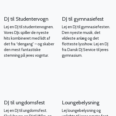
DJ til Studentervogn
DJ til gymnasiefest
Lej en DJ til studentervognen.
Lej en DJ til gymnasiefesten.
Vores DJs spiller de nyeste
Den nyeste musik, det
hits kombineret med lidt af
vildeste anlæg og det
det fra “dengang” – og skaber
flotteste lysshow. Lej en DJ
den mest fantastiske
fra Dansk DJ Service til jeres
stemning på jeres vogntur.
gymnasium.
DJ til ungdomsfest
Loungebelysning
Lej en DJ til ungdomsfest.
Lej loungebelysning og