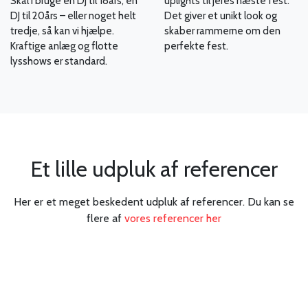
Skal I bruge en DJ til 18års, en
uplights til jeres næste fest.
DJ til 20års – eller noget helt
Det giver et unikt look og
tredje, så kan vi hjælpe.
skaber rammerne om den
Kraftige anlæg og flotte
perfekte fest.
lysshows er standard.
Et lille udpluk af referencer
Her er et meget beskedent udpluk af referencer. Du kan se
flere af
vores referencer her