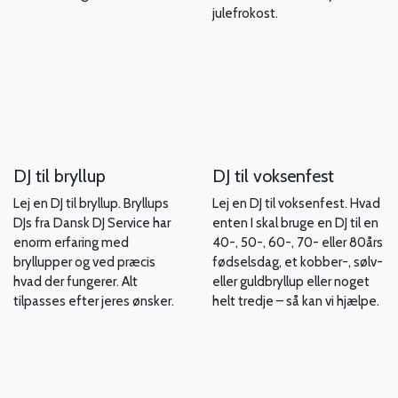
julefrokost.
DJ til bryllup
DJ til voksenfest
Lej en DJ til bryllup. Bryllups
Lej en DJ til voksenfest. Hvad
DJs fra Dansk DJ Service har
enten I skal bruge en DJ til en
enorm erfaring med
40-, 50-, 60-, 70- eller 80års
bryllupper og ved præcis
fødselsdag, et kobber-, sølv-
hvad der fungerer. Alt
eller guldbryllup eller noget
tilpasses efter jeres ønsker.
helt tredje – så kan vi hjælpe.