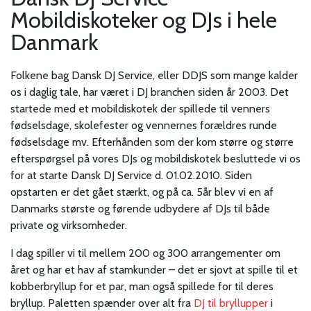
Mobildiskoteker og DJs i hele
Danmark
Folkene bag Dansk DJ Service, eller DDJS som mange kalder
os i daglig tale, har været i DJ branchen siden år 2003. Det
startede med et mobildiskotek der spillede til venners
fødselsdage, skolefester og vennernes forældres runde
fødselsdage mv. Efterhånden som der kom større og større
efterspørgsel på vores DJs og mobildiskotek besluttede vi os
for at starte Dansk DJ Service d. 01.02.2010. Siden
opstarten er det gået stærkt, og på ca. 5år blev vi en af
Danmarks største og førende udbydere af DJs til både
private og virksomheder.
I dag spiller vi til mellem 200 og 300 arrangementer om
året og har et hav af stamkunder – det er sjovt at spille til et
kobberbryllup for et par, man også spillede for til deres
bryllup. Paletten spænder over alt fra
DJ til bryllupper
i