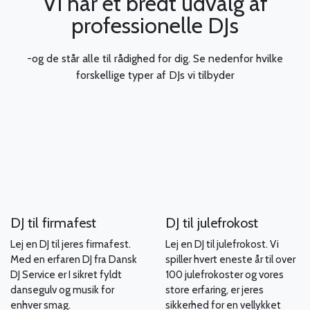
Vi har et bredt udvalg af
professionelle DJs
-og de står alle til rådighed for dig. Se nedenfor hvilke
forskellige typer af DJs vi tilbyder
DJ til firmafest
DJ til julefrokost
Lej en DJ til jeres firmafest.
Lej en DJ til julefrokost. Vi
Med en erfaren DJ fra Dansk
spiller hvert eneste år til over
DJ Service er I sikret fyldt
100 julefrokoster og vores
dansegulv og musik for
store erfaring, er jeres
enhver smag.
sikkerhed for en vellykket