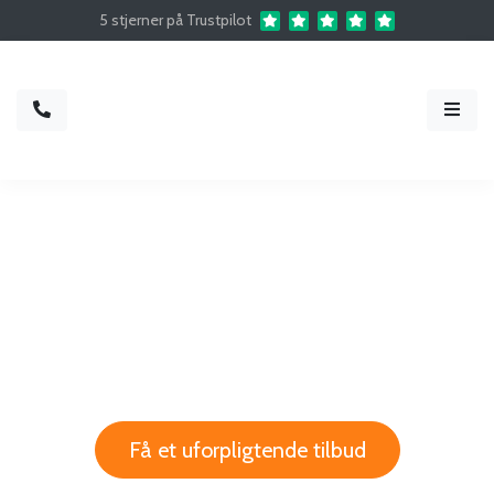
5 stjerner på Trustpilot
Vi har nogle af Danmarks dygtigste
DJs
– og de er klar til at fylde dansegulvet ved jeres næste fest
Få et uforpligtende tilbud