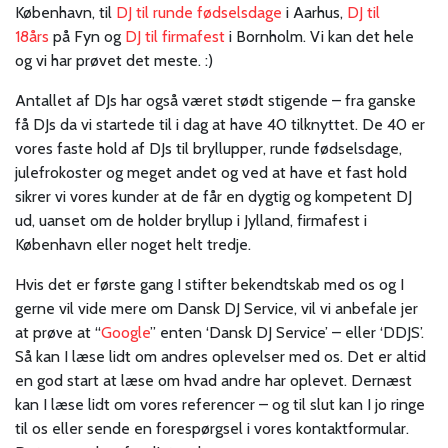
København, til
DJ til runde fødselsdage
i Aarhus,
DJ til
18års
på Fyn og
DJ til firmafest
i Bornholm. Vi kan det hele
og vi har prøvet det meste. :)
Antallet af DJs har også været stødt stigende – fra ganske
få DJs da vi startede til i dag at have 40 tilknyttet. De 40 er
vores faste hold af DJs til bryllupper, runde fødselsdage,
julefrokoster og meget andet og ved at have et fast hold
sikrer vi vores kunder at de får en dygtig og kompetent DJ
ud, uanset om de holder bryllup i Jylland, firmafest i
København eller noget helt tredje.
Hvis det er første gang I stifter bekendtskab med os og I
gerne vil vide mere om Dansk DJ Service, vil vi anbefale jer
at prøve at “
Google
” enten ‘Dansk DJ Service’ – eller ‘DDJS’.
Så kan I læse lidt om andres oplevelser med os. Det er altid
en god start at læse om hvad andre har oplevet. Dernæst
kan I læse lidt om vores referencer – og til slut kan I jo ringe
til os eller sende en forespørgsel i vores kontaktformular.