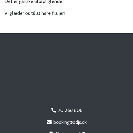
Det er ganske uforpligtende.
Vi glæder os til at høre fra jer!
70 268 808
booking@ddjs.dk