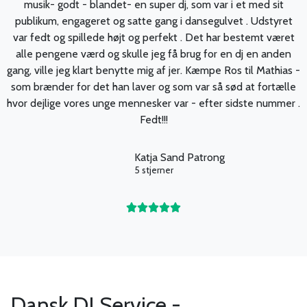
musik- godt - blandet- en super dj, som var i et med sit
publikum, engageret og satte gang i dansegulvet . Udstyret
var fedt og spillede højt og perfekt . Det har bestemt været
alle pengene værd og skulle jeg få brug for en dj en anden
gang, ville jeg klart benytte mig af jer. Kæmpe Ros til Mathias -
som brænder for det han laver og som var så sød at fortælle
hvor dejlige vores unge mennesker var - efter sidste nummer .
Fedt!!!
Katja Sand Patrong
5 stjerner





Dansk DJ Service -