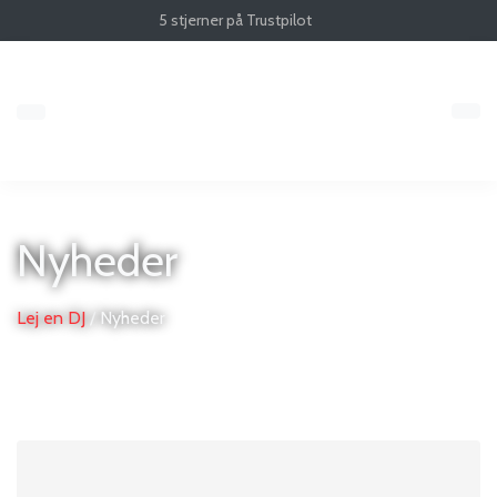
5 stjerner på Trustpilot
Nyheder
Lej en DJ
/
Nyheder